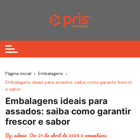
Ir
para
o
conteúdo
Página inicial
Embalagens
Embalagens ideais para assados: saiba como garantir frescor
e sabor
Embalagens ideais para
assados: saiba como garantir
frescor e sabor
By:
admin
On:
21 de abril de 2026
0 comentário